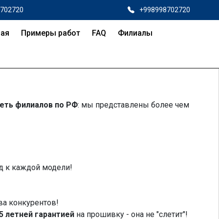
8702720
+998998702720
ная
Примеры работ
FAQ
Филиалы
еть филиалов по РФ
: мы представлены более чем
д к каждой модели!
ва конкурентов!
5 летней гарантией
на прошивку - она не "слетит"!