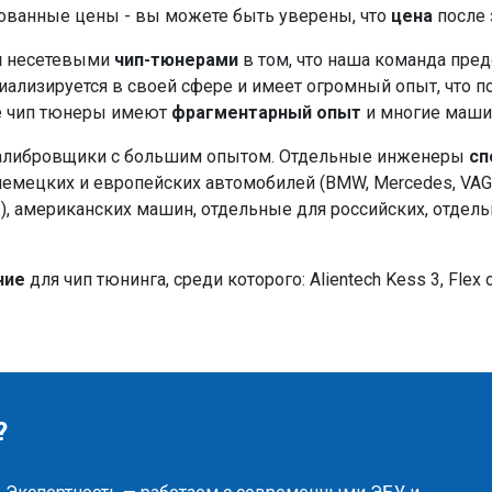
ованные цены - вы можете быть уверены, что
цена
после 
и
несетевыми
чип-тюнерами
в том, что наша команда пре
иализируется в своей сфере и имеет огромный опыт, что 
е чип тюнеры имеют
фрагментарный опыт
и многие маши
 калибровщики с большим опытом. Отдельные инженеры
сп
ецких и европейских автомобилей (BMW, Mercedes, VAG и т.
др.), американских машин, отдельные для российских, отд
ние
для чип тюнинга, среди которого: Alientech Kess 3, Flex о
?