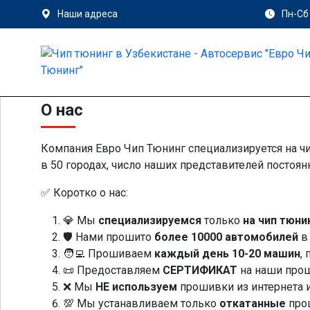
Наши адреса
Пн-Сб 
О нас
Компания Евро Чип Тюнинг специализируется на чи
в 50 городах, число наших представителей постоян
✅ Коротко о нас:
💎 Мы
специализируемся
только
на чип тюни
🛡️ Нами прошито
более 10000 автомобилей
в 
🧑‍💻 Прошиваем
каждый день 10-20 машин
,
📜 Предоставляем
СЕРТИФИКАТ
на наши про
❌ Мы
НЕ используем
прошивки из интернета 
💯 Мы устанавливаем только
откатанные
про