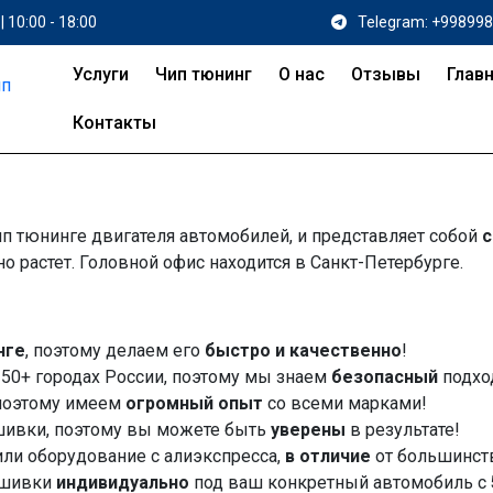
| 10:00 - 18:00
Telegram: +99899
Услуги
Чип тюнинг
О нас
Отзывы
Глав
Контакты
п тюнинге двигателя автомобилей, и представляет собой
с
но растет. Головной офис находится в Санкт-Петербурге.
нге
, поэтому делаем его
быстро и качественно
!
50+ городах России, поэтому мы знаем
безопасный
подхо
 поэтому имеем
огромный опыт
со всеми марками!
шивки, поэтому вы можете быть
уверены
в результате!
или оборудование с алиэкспресса,
в отличие
от большинст
шивки
индивидуально
под ваш конкретный автомобиль с