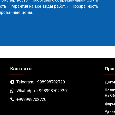
✅ Экспертность — работаем с современными ЭБУ и
ть — гарантия на все виды работ. ✅ Прозрачность —
сированные цены.
Контакты
Пра
Telegram: +998998702720
Дого
Полит
WhatsApp: +998998702720
На Об
+998998702720
Форм
Удале