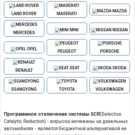
MAZDA
LAND ROVER
MASERATI
MINI
NISSAN
MERCEDES
OPEL
PEUGEOT
PORSCHE
SEAT
SKODA
RENAULT
SSANGYONG
TOYOTA
VOLKSWAGEN
Программное отключение системы SCR
(Selective
Catalytic Reduction) - впрыска мочевины на дизельных
автомобилях - является бюджетной альтернативой ее