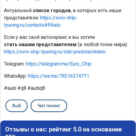
Актуальный
список городов
, в которых есть наши
представители:
https://evro-chip-
tyuning.ru/contacts#fillials
Если у вас свой автосервис и вы хотите
стать нашим представителем
(в любой точке мира):
https://evro-chip-tyuning.ru/stat-predstavitelem
Telegram:
https://telegram.me/Euro_Chip
WhatsApp:
https://wa.me/79216374711
#audi #q8 #audiq8
Audi
Чип тюнинг
Отзывы о нас: рейтинг 5.0 на основании