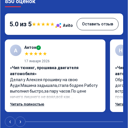
850 оценок
5.0 из 5
★
★
★
★
★
Оставить отзыв
Avito
Антон
✓
А
Н
★
★
★
★
★
17 января 2026
«Чип тюнинг, прошивка двигателя
«Чип 
автомобиля»
автом
Делал у Алексея прошивку на свою 
Обрати
Ауди.Машина задышала,стала бодрее.Работу 
догово
выполнил быстро,за пару часов.По цене 
встрет
ничего лишнего не взял,всё как 
прошил
договаривались заранее.После работы 
Арман 
Читать полностью
Читать
возникали вопросы,всегда консультировал и 
летела
был на связи.Теперь знаю,куда ехать в случае 
Арману
поломки авто.Однозначно рекомендую 
машина
‹
›
Алексея как грамотного специалиста!
вам!!!!!!