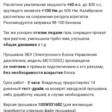
Расчетное увеличение мощности
+60 л.с.
до 400 л.с.,
крутящего момента
+100 Нм
до 600 Нм. Калибровки
рассчитаны на сохранение ресурса агрегатов.
Рекомендуется заправка 98-100 бензина.
Так же ускорен
отклик педали
газа, сокращен провал
при разгоне, уменьшена турбо-яма, улучшена
общая динамика
и т.д.
Прошивка ЭБУ (Электронного Блока Управления
двигателем, модель MG1CS002) произведена
со снятием
и прямым подключением к его разъему,
без необходимости вскрытия
блока.
Срок работ -
3 часа
. Владельцу предоставлен 14
дневный
тест-драйв
на возврат заводской прошивки,
либо доработку нашей, в случае необходимости.
Версия прошивки
10SW031682
(для желающих
приобрести отдельно файл прошивки).