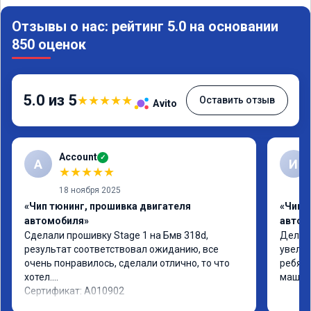
Отзывы о нас: рейтинг 5.0 на основании
850 оценок
5.0 из 5
★
★
★
★
★
Оставить отзыв
Avito
Account
✓
A
И
★
★
★
★
★
18 ноября 2025
«Чип тюнинг, прошивка двигателя
«Чип 
автомобиля»
автом
Сделали прошивку Stage 1 на Бмв 318d, 
Делали
результат соответствовал ожиданию, все 
увелич
очень понравилось, сделали отлично, то что 
ребята
хотел.

машина
Сертификат: A010902