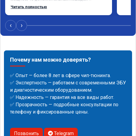
существенно чувствуется и соответственно 
Читать полностью
крутящего момента. Значительно упал расход, 
был в среднем 15 город, уже три дня катаюсь, 
держит 12-12.5. Коробка перестала 
‹
›
подпинывать при наборе скорости. Педаль 
газа более отзывчевее. В целом, я очень 
доволен.!
Почему нам можно доверять?
✅ Опыт — более 8 лет в сфере чип-тюнинга.
✅ Экспертность — работаем с современными ЭБУ
и диагностическим оборудованием.
✅ Надежность — гарантия на все виды работ.
✅ Прозрачность — подробные консультации по
телефону и фиксированные цены.
Позвонить
Telegram