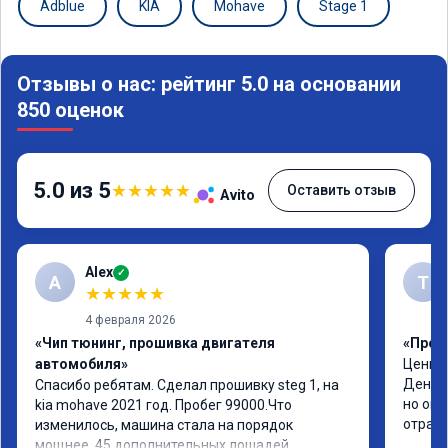
Adblue
KIA
Mohave
Stage 1
Чип тюнинг
Отзывы о нас: рейтинг 5.0 на основании
850 оценок
5.0 из 5
★
★
★
★
★
Оставить отзыв
Avito
Alex
✓
A
Т
★
★
★
★
★
4 февраля 2026
«Чип тюнинг, прошивка двигателя
«Прош
автомобиля»
Цены а
Денис 
Спасибо ребятам. Сделал прошивку steg 1, на 
но он 
kia mohave 2021 год. Пробег 99000.Что 
отрази
изменилось, машина стала на порядок 
мощнее, 45 дополнительных лошадей 