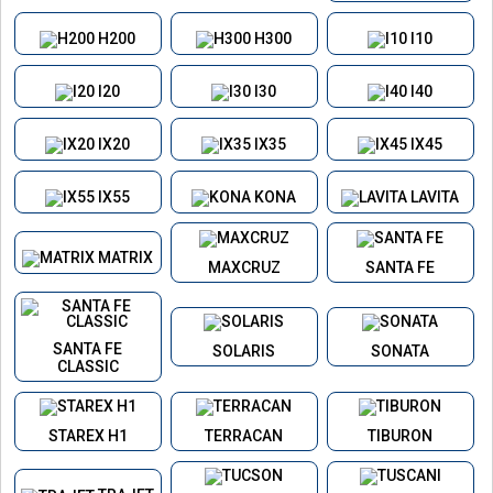
H200
H300
I10
I20
I30
I40
IX20
IX35
IX45
IX55
KONA
LAVITA
MATRIX
MAXCRUZ
SANTA FE
SANTA FE
SOLARIS
SONATA
CLASSIC
STAREX H1
TERRACAN
TIBURON