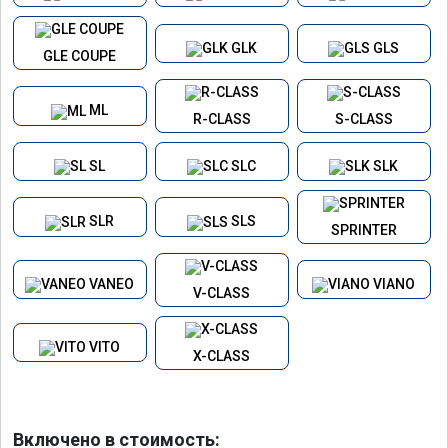
GLK
GLS
GLE COUPE
ML
R-CLASS
S-CLASS
SL
SLC
SLK
SLR
SLS
SPRINTER
VANEO
VIANO
V-CLASS
VITO
X-CLASS
Включено в стоимость: