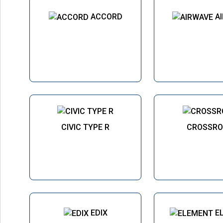
ACCORD
A
CIVIC TYPE R
CROSSRO
EDIX
E