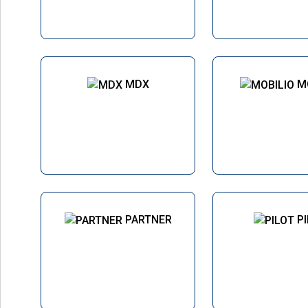
MDX
M
PARTNER
P