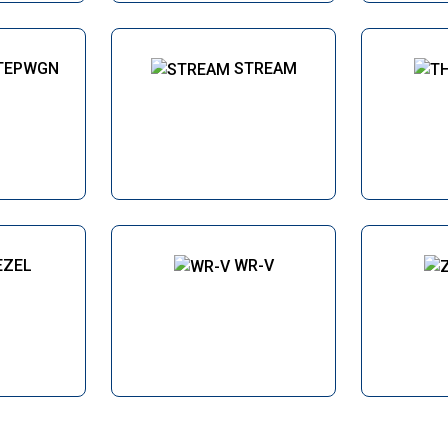
TEPWGN
STREAM
EZEL
WR-V