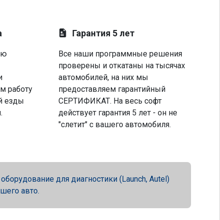
а
Гарантия 5 лет
ую
Все наши программные решения
проверены и откатаны на тысячах
и
автомобилей, на них мы
м работу
предоставляем гарантийный
й езды
СЕРТИФИКАТ. На весь софт
.
действует гарантия 5 лет - он не
"слетит" с вашего автомобиля.
орудование для диагностики (Launch, Autel)
ашего авто.