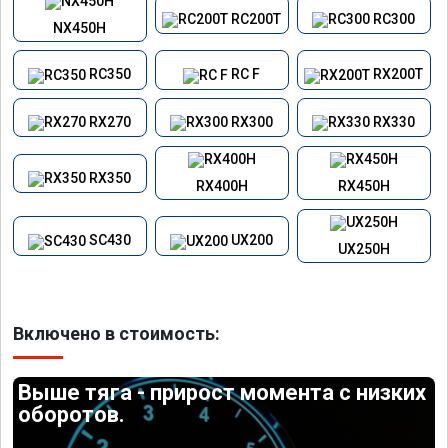
RC200T
RC300
NX450H
RC350
RC F
RX200T
RX270
RX300
RX330
RX350
RX400H
RX450H
SC430
UX200
UX250H
Включено в стоимость:
Выше тяга - прирост момента с низких
оборотов.