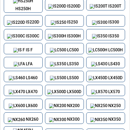
IS200D
IS200T
HS250H
IS220D
IS250
IS300
IS300C
IS300H
IS350
IS F
LC500
LC500H
LFA
LS350
LS430
LS460
LS500
LX450D
LX470
LX500D
LX570
LX600
NX200
NX250
NX260
NX300
NX350