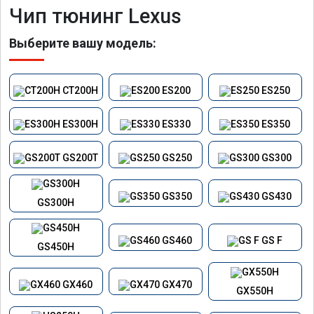
Чип тюнинг Lexus
Выберите вашу модель:
CT200H
ES200
ES250
ES300H
ES330
ES350
GS200T
GS250
GS300
GS350
GS430
GS300H
GS460
GS F
GS450H
GX460
GX470
GX550H