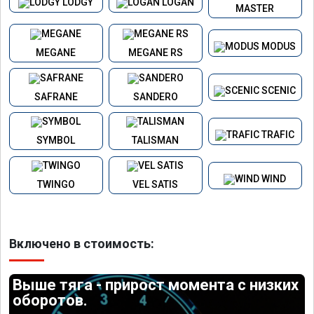
LODGY
LOGAN
MASTER
MODUS
MEGANE
MEGANE RS
SCENIC
SAFRANE
SANDERO
TRAFIC
SYMBOL
TALISMAN
WIND
TWINGO
VEL SATIS
Включено в стоимость:
Выше тяга - прирост момента с низких
оборотов.