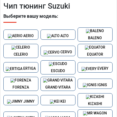
Чип тюнинг Suzuki
Выберите вашу модель:
AERIO
ALTO
BALENO
CERVO
CELERIO
EQUATOR
ERTIGA
EVERY
ESCUDO
IGNIS
FORENZA
GRAND VITARA
JIMNY
KEI
KIZASHI