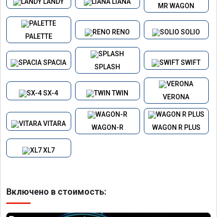
LANDY
LIANA
MR WAGON
RENO
SOLIO
PALETTE
SPACIA
SWIFT
SPLASH
SX-4
TWIN
VERONA
VITARA
WAGON-R
WAGON R PLUS
XL7
Включено в стоимость: