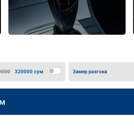
0000
320000 сум
Замер разгона
м