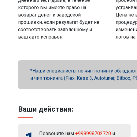
дневный тест-драйв, в течение
пробной 
которого вы имеете право на
устраива
возврат денег и заводской
Цена не 
прошивки, если результат будет не
процеду
соответствовать заявленному и
изменени
ваш авто исправен.
логов на
Наши специалисты по чип тюнингу обладают 
и чип тюнинга (Flex, Kess 3, Autotuner, Bitbox
Ваши действия:
Позвоните нам
+998998702720
и