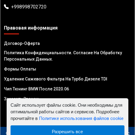
+998998702720
Правовая информация
Договор-Оферта
Политика Конфиденциальности. Согласие На Обработку
Персональных Данных.
Формы Оплаты
Удаление Сажевого Фильтра На Турбо Дизеле TDI
Чип Тюнинг BMW После 2020.06
Заказать Звонок
Сайт использует файлы cookie. Они необходимы для
оптимальной работы сайтов и сервисов. Подробнее
прочитайте в
Политике использования файлов cookie
Разрешить все
© 2010 - 2026 Чип тюнинг в Узбекистане - Автосервис