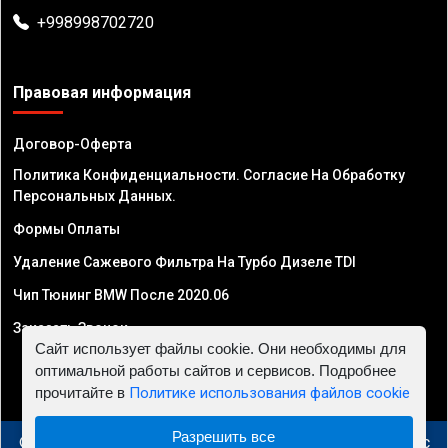
+998998702720
Правовая информация
Договор-Оферта
Политика Конфиденциальности. Согласие На Обработку
Персональных Данных.
Формы Оплаты
Удаление Сажевого Фильтра На Турбо Дизеле TDI
Чип Тюнинг BMW После 2020.06
Заказать Звонок
Сайт использует файлы cookie. Они необходимы для
оптимальной работы сайтов и сервисов. Подробнее
прочитайте в
Политике использования файлов cookie
Разрешить все
© 2010 - 2026 Чип тюнинг в Узбекистане - Автосервис