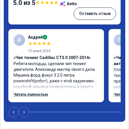
5.0 из 5
★
★
★
★
★
Avito
Оставить отзыв
Андрей
✓
А
Г
★
★
★
★
★
15 июня 2024
«Чип тюнинг Cadillac CTS II 2007-2014»
«Чип т
Ребята молодцы, сделали чип тюнинг 
автомо
двигателя. Александр мастер своего дела. 
Отлична
Машина форд фокус 3 2.0 литра 
тюнинго
powershift(робот), даже с этой задумчивой 
преобра
коробкой, машина превратилась в ракету, 
низов, 
даже страшно от такого ускорения, 
Расход 
Читать полностью
Читать 
динамика огонь, педаль газа отзывчивее, 
снизилс
пропала эта удасная задумчивость 
подробн
машины, при этом расход топлива немного 
всем, к
‹
›
уменьшился, начиная даже на холостом 
ходу. Да, можно найти дешевле услугу эту, 
но лучше чуть переплатить, но зато быть 