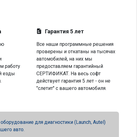
а
Гарантия 5 лет
ую
Все наши программные решения
проверены и откатаны на тысячах
и
автомобилей, на них мы
м работу
предоставляем гарантийный
й езды
СЕРТИФИКАТ. На весь софт
.
действует гарантия 5 лет - он не
"слетит" с вашего автомобиля.
орудование для диагностики (Launch, Autel)
ашего авто.