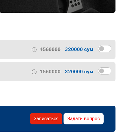
1560000
320000 сум
1560000
320000 сум
Записаться
Задать вопрос