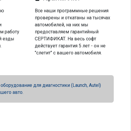
ую
Все наши программные решения
проверены и откатаны на тысячах
и
автомобилей, на них мы
м работу
предоставляем гарантийный
й езды
СЕРТИФИКАТ. На весь софт
.
действует гарантия 5 лет - он не
"слетит" с вашего автомобиля.
орудование для диагностики (Launch, Autel)
ашего авто.