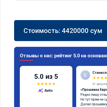
Стоимость:
4420000
сум
Отзывы о нас: рейтинг 5.0 на основан
Станисл
С
5.0 из 5
★
★
★
★
★
★
★
★
31 август
«Прошивка Евро 
Avito
Редко пишу отзы
Но тут прям не с
Делал прошивку 