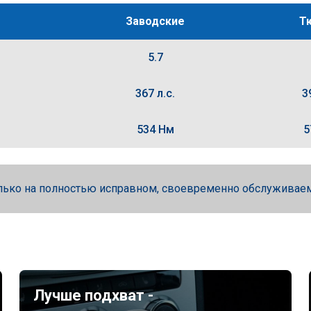
Заводские
Т
5.7
367 л.с.
3
534 Нм
5
лько на полностью исправном, своевременно обслуживае
Лучше подхват -