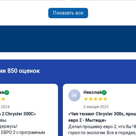
Показать все
ии 850 оценок
ав
Николай
✓
✓
Н
★
★
★
★
★
★
★
а 2024
3 января 2023
2 Chrysler 300C»
«Чип тюнинг Chrysler 300c, про
вы.

евро 2 - Мытищи»
держусь!

Делал прошивку евро 2, что бы ЧЕ
ЕВРО 2 с програмным 
горел по экологии. Все в порядке,