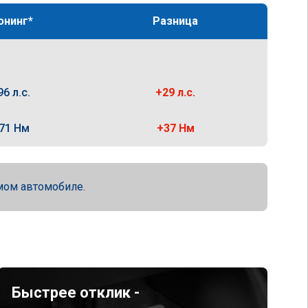
юнинг*
Разница
96 л.с.
+29 л.с.
71 Нм
+37 Нм
мом автомобиле.
Быстрее отклик -