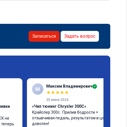
Записаться
Задать вопрос
Максим Владимирович
✓
М
★
★
★
★
★
20 июня 2024
шивка
«Чип тюнинг Chrysler 300C»
Крайслер 300с . Прилив бодрости + 
отзывчивая педаль, результатом в целом 
К не 
доволен!
 теперь 