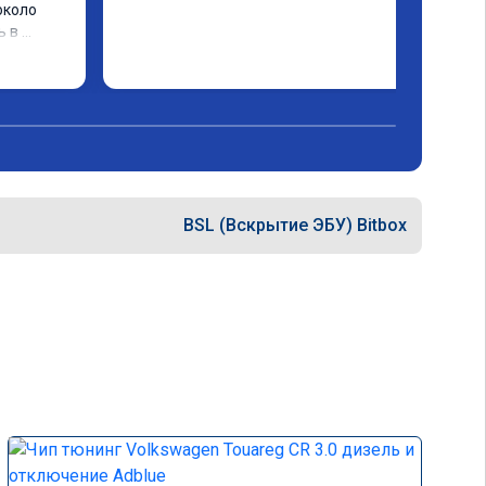
коло 
 в 
му 
BSL (Вскрытие ЭБУ) Bitbox