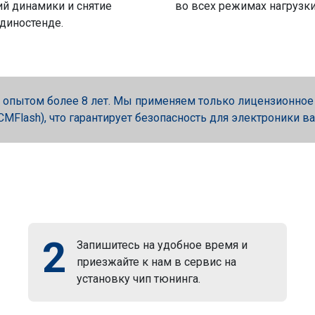
й динамики и снятие
во всех режимах нагрузки
 диностенде.
опытом более 8 лет. Мы применяем только лицензионное об
, PCMFlash), что гарантирует безопасность для электроники в
2
Запишитесь на удобное время и
приезжайте к нам в сервис на
установку чип тюнинга.