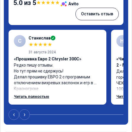
5.0 из 5
★
★
★
★
★
Avito
Оставить отзыв
Станислав
✓
С
Н
★
★
★
★
★
31 августа 2024
«Прошивка Евро 2 Chrysler 300C»
«Чип тю
Редко пишу отзывы.

2 - Мы
Но тут прям не сдержусь!

Делал п
Делал прошивку ЕВРО 2 с програмным 
горел по
отключением вихревых заслонок и егр в 
ЧЕК не 
Красногрске.

1000тыс
Все прошло отлично,расход топлива 
прошивк
Читать полностью
Читать 
упал,провалы изчезли. Понятно,что 
обратно
двигатель работал после физического 
удаления вихревых заслонок в аварийном 
‹
›
режиме,но и до удаления их расход 
топлива был выше чем сейчас.

Я доволен,мастеру огромное спасибо!!!!
