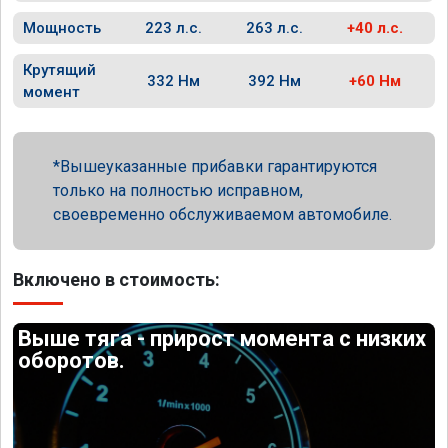
Мощность
223 л.с.
263 л.с.
+40 л.с.
Крутящий
332 Нм
392 Нм
+60 Нм
момент
Вышеуказанные прибавки гарантируются
только на полностью исправном,
своевременно обслуживаемом автомобиле.
Включено в стоимость:
Выше тяга - прирост момента с низких
оборотов.