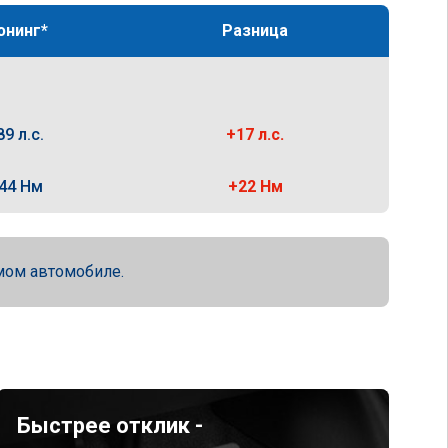
юнинг*
Разница
89 л.с.
+17 л.с.
44 Нм
+22 Нм
мом автомобиле.
Быстрее отклик -