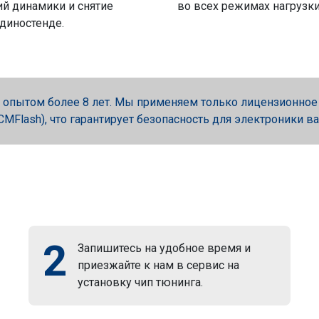
й динамики и снятие
во всех режимах нагрузки
 диностенде.
опытом более 8 лет. Мы применяем только лицензионное об
, PCMFlash), что гарантирует безопасность для электроники в
2
Запишитесь на удобное время и
приезжайте к нам в сервис на
установку чип тюнинга.