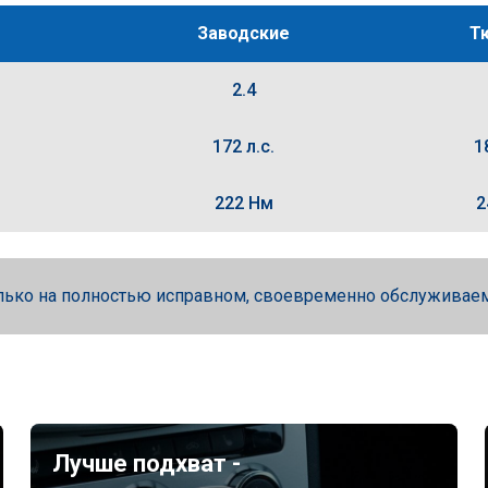
Заводские
Т
2.4
172 л.с.
1
222 Нм
2
лько на полностью исправном, своевременно обслуживае
Лучше подхват -