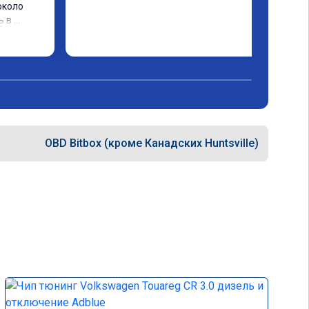
коло 
 в 
му 
OBD Bitbox (кроме Канадских Huntsville)