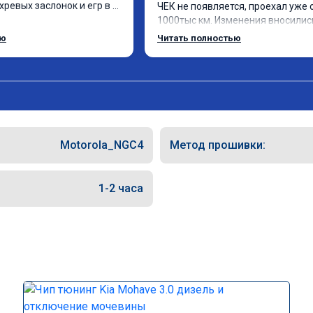
ревых заслонок и егр в 
ЧЕК не появляется, проехал уже о
1000тыс км. Изменения вносились
чно,расход топлива 
родную прошивку, потом програм
ью
Читать полностью
чезли. Понятно,что 
закачали обратно. Рекомендую.
ал после физического 
ых заслонок в аварийном 
удаления их расход 
е чем сейчас.

у огромное спасибо!!!!

п!!!
Motorola_NGC4
Метод прошивки:
1-2 часа