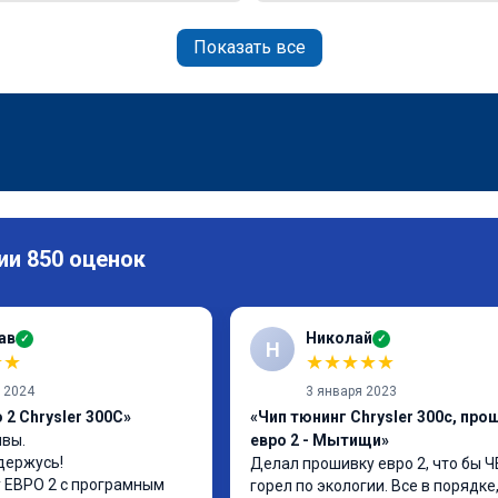
Показать все
ии 850 оценок
ав
Николай
✓
✓
Н
★
★
★
★
★
★
★
а 2024
3 января 2023
2 Chrysler 300C»
«Чип тюнинг Chrysler 300c, про
вы.

евро 2 - Мытищи»
держусь!

Делал прошивку евро 2, что бы ЧЕ
ЕВРО 2 с програмным 
горел по экологии. Все в порядке,