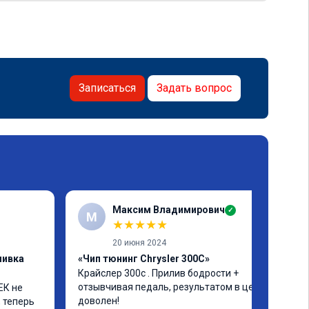
Записаться
Задать вопрос
Максим Владимирович
✓
М
★
★
★
★
★
20 июня 2024
шивка
«Чип тюнинг Chrysler 300C»
Крайслер 300с . Прилив бодрости + 
отзывчивая педаль, результатом в целом 
К не 
доволен!
 теперь 