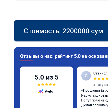
Стоимость:
2200000
сум
Отзывы о нас: рейтинг 5.0 на основан
Станисл
С
5.0 из 5
★
★
★
★
★
★
★
★
31 август
«Прошивка Евро 
Avito
Редко пишу отзы
Но тут прям не с
Делал прошивку 