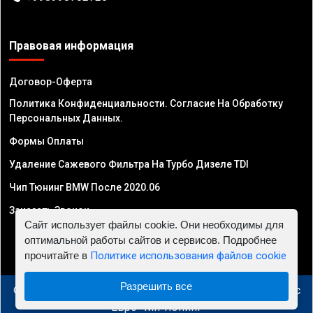
Правовая информация
Договор-Оферта
Политика Конфиденциальности. Согласие На Обработку
Персональных Данных.
Формы Оплаты
Удаление Сажевого Фильтра На Турбо Дизеле TDI
Чип Тюнинг BMW После 2020.06
Заказать Звонок
Сайт использует файлы cookie. Они необходимы для
оптимальной работы сайтов и сервисов. Подробнее
прочитайте в
Политике использования файлов cookie
Разрешить все
© 2010 - 2026 Чип тюнинг в Узбекистане - Автосервис
"Евро Чип Тюнинг"