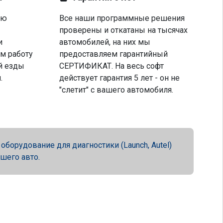
ую
Все наши программные решения
проверены и откатаны на тысячах
и
автомобилей, на них мы
м работу
предоставляем гарантийный
й езды
СЕРТИФИКАТ. На весь софт
.
действует гарантия 5 лет - он не
"слетит" с вашего автомобиля.
орудование для диагностики (Launch, Autel)
ашего авто.