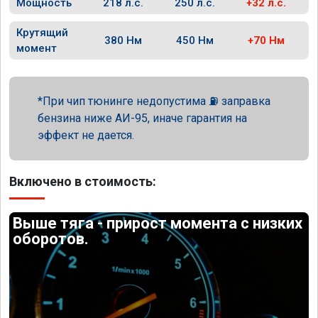
Мощность
218 л.с.
250 л.с.
+32 л.с.
Крутящий
380 Нм
450 Нм
+70 Нм
момент
При чип тюнинге недопустима ⛽ заправка
бензина ниже АИ-95, иначе гарантия на
эффект не дается.
Включено в стоимость:
Выше тяга - прирост момента с низких
оборотов.