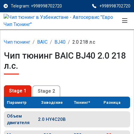
Telegram: +998998702720
+998998702720
Чип тюнинг
BAIC
BJ40
2.0 218 л.с
Чип тюнинг BAIC BJ40 2.0 218
л.с.
Stage 1
Stage 2
Параметр
Заводские
Тюнинг*
Разница
Объем
2.0 HY4C20B
двигателя