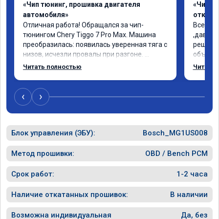
«Чип тюнинг, прошивка двигателя
«Чип тю
автомобиля»
отключе
Отличная работа! Обращался за чип-
Всем до
тюнингом Chery Tiggo 7 Pro Max. Машина 
,давно 
преобразилась: появилась уверенная тяга с 
решился
низов, исчезли провалы при разгоне. 
объясни
Расход в спокойном режиме даже немного 
сумму з
Читать полностью
Читать 
снизился. Все сделали профессионально, с 
время 2
подробной консультацией. Рекомендую 
я довол
всем, кто сомневается.
сертифи
‹
›
рекоме
Блок управления (ЭБУ):
Bosch_MG1US008
Метод прошивки:
OBD / Bench PCM
Срок работ:
1-2 часа
Наличие откатанных прошивок:
В наличии
Возможна индивидуальная
Да, без