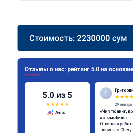
Стоимость:
2230000
сум
Отзывы о нас: рейтинг 5.0 на основан
Григори
Г
5.0 из 5
★
★
★
★
★
★
★
★
29 января
«Чип тюнинг, п
Avito
автомобиля»
Отличная работа
тюнингом Chery 