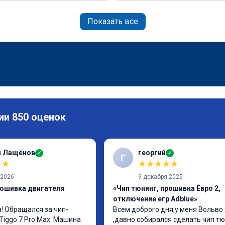
Показать все
ии 850 оценок
й Лащёнов
георгий
✓
✓
Г
★
★
★
★
★
★
★
 2026
9 декабря 2025
рошивка двигателя
«Чип тюнинг, прошивка Евро 2,
отключение егр Adblue»
! Обращался за чип-
Всем доброго дня,у меня Вольво 
Tiggo 7 Pro Max. Машина 
,давно собирался сделать чип тюн