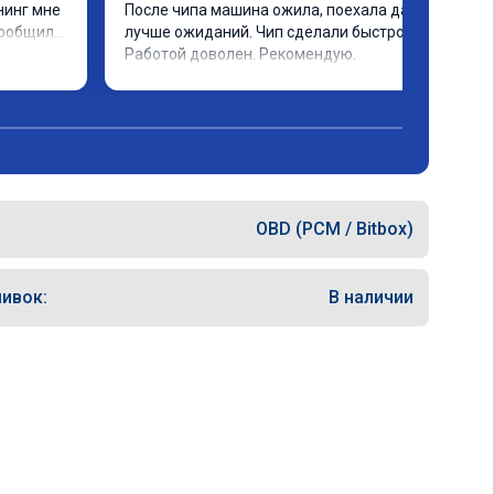
инг мне 
После чипа машина ожила, поехала даже 
ообщили 
лучше ожиданий. Чип сделали быстро. 
ченное 
Работой доволен. Рекомендую.
 ощутима 
ию и 
дело 
OBD (PCM / Bitbox)
ивок:
В наличии