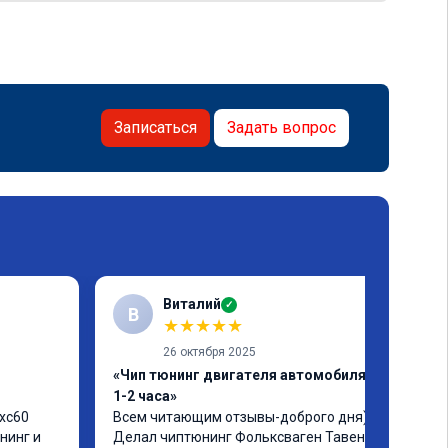
Записаться
Задать вопрос
Виталий
✓
В
★
★
★
★
★
26 октября 2025
«Чип тюнинг двигателя автомобиля за
1-2 часа»
xc60 
Всем читающим отзывы-доброго дня)) 
инг и 
Делал чиптюнинг Фольксваген Тавендор. 