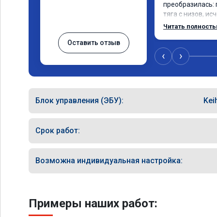
преобразилась: 
тяга с низов, ис
разгоне. Расход
Читать полност
даже немного сн
Оставить отзыв
профессионально
консультацией. 
‹
›
сомневается.
Блок управления (ЭБУ):
Kei
Срок работ:
Возможна индивидуальная настройка:
Примеры наших работ: