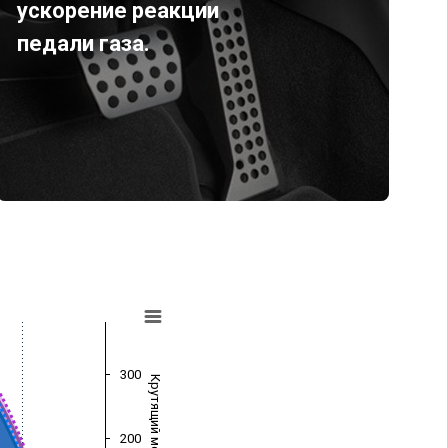
ускорение реакции
педали газа.
300
Крутящий момент (Нм)
200