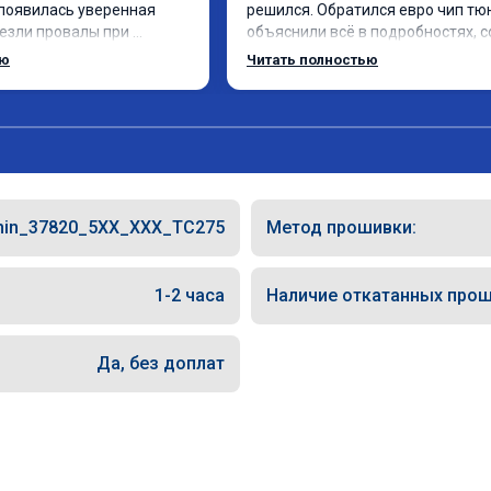
появилась уверенная 
решился. Обратился евро чип тюн
чезли провалы при 
объяснили всё в подробностях, с
 в спокойном режиме 
сумму записали. Приехал в назна
ью
Читать полностью
изился. Все сделали 
время 2.5 часа и готово, разница
, с подробной 
, я доволен ,спасибо! дали гарант
Рекомендую всем, кто 
сертификат ао11462 ,знают своё 
рекомендую 👍
hin_37820_5XX_XXX_TC275
Метод прошивки:
1-2 часа
Наличие откатанных прош
Да, без доплат