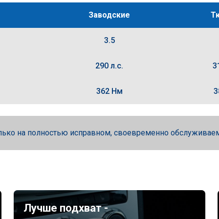
Заводские
Т
3.5
290 л.с.
3
362 Нм
3
лько на полностью исправном, своевременно обслуживае
Лучше подхват -