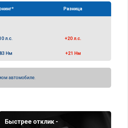
юнинг*
Разница
10 л.с.
+20 л.с.
83 Нм
+21 Нм
мом автомобиле.
Быстрее отклик -