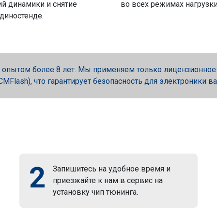
й динамики и снятие
во всех режимах нагрузки
 диностенде.
опытом более 8 лет. Мы применяем только лицензионное об
, PCMFlash), что гарантирует безопасность для электроники в
2
Запишитесь на удобное время и
приезжайте к нам в сервис на
установку чип тюнинга.