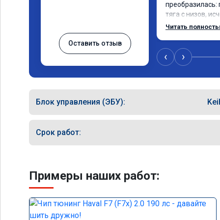
преобразилась: 
тяга с низов, ис
разгоне. Расход
Читать полност
даже немного сн
Оставить отзыв
профессионально
консультацией. 
‹
›
сомневается.
Блок управления (ЭБУ):
Kei
Срок работ:
Примеры наших работ: