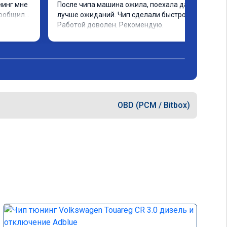
инг мне 
После чипа машина ожила, поехала даже 
ообщили 
лучше ожиданий. Чип сделали быстро. 
ченное 
Работой доволен. Рекомендую.
 ощутима 
ию и 
дело 
OBD (PCM / Bitbox)