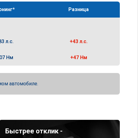
юнинг*
Разница
83 л.с.
+43 л.с.
07 Нм
+47 Нм
мом автомобиле.
Быстрее отклик -