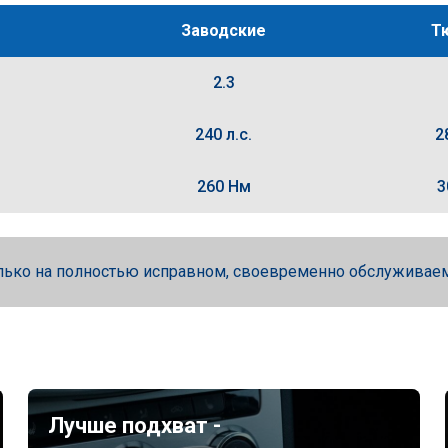
Заводские
Т
2.3
240 л.с.
2
260 Нм
3
лько на полностью исправном, своевременно обслуживае
Лучше подхват -