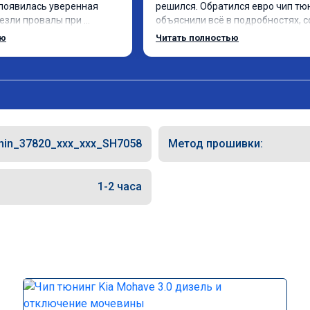
появилась уверенная 
решился. Обратился евро чип тюн
чезли провалы при 
объяснили всё в подробностях, с
 в спокойном режиме 
сумму записали. Приехал в назна
ью
Читать полностью
изился. Все сделали 
время 2.5 часа и готово, разница
, с подробной 
, я доволен ,спасибо! дали гарант
Рекомендую всем, кто 
сертификат ао11462 ,знают своё 
рекомендую 👍
hin_37820_xxx_xxx_SH7058
Метод прошивки:
1-2 часа