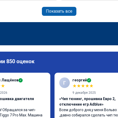
Показать все
ии 850 оценок
й Лащёнов
георгий
✓
✓
Г
★
★
★
★
★
★
★
 2026
9 декабря 2025
рошивка двигателя
«Чип тюнинг, прошивка Евро 2,
отключение егр Adblue»
! Обращался за чип-
Всем доброго дня,у меня Вольво 
Tiggo 7 Pro Max. Машина 
,давно собирался сделать чип тюн