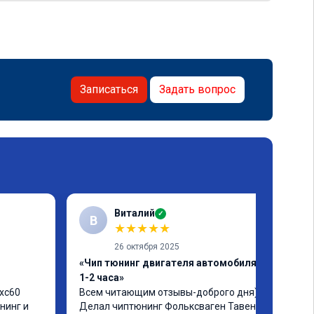
Записаться
Задать вопрос
Виталий
✓
В
★
★
★
★
★
26 октября 2025
«Чип тюнинг двигателя автомобиля за
1-2 часа»
xc60 
Всем читающим отзывы-доброго дня)) 
инг и 
Делал чиптюнинг Фольксваген Тавендор. 