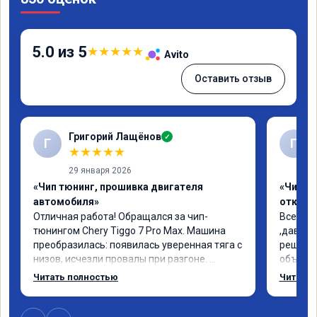
5.0 из 5
★
★
★
★
★
Avito
Оставить отзыв
Григорий Лащёнов
✓
Г
Г
★
★
★
★
★
29 января 2026
«Чип тюнинг, прошивка двигателя
«Чип тю
автомобиля»
отключе
Отличная работа! Обращался за чип-
Всем до
тюнингом Chery Tiggo 7 Pro Max. Машина 
,давно 
преобразилась: появилась уверенная тяга с 
решился
низов, исчезли провалы при разгоне. 
объясни
Расход в спокойном режиме даже немного 
сумму з
Читать полностью
Читать 
снизился. Все сделали профессионально, с 
время 2
подробной консультацией. Рекомендую 
я довол
всем, кто сомневается.
сертифи