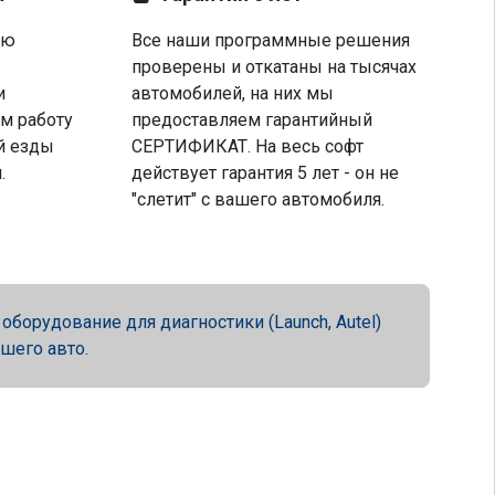
ую
Все наши программные решения
проверены и откатаны на тысячах
и
автомобилей, на них мы
м работу
предоставляем гарантийный
й езды
СЕРТИФИКАТ. На весь софт
.
действует гарантия 5 лет - он не
"слетит" с вашего автомобиля.
орудование для диагностики (Launch, Autel)
ашего авто.