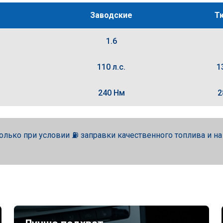
Заводские
Т
1.6
110 л.с.
1
240 Нм
2
олько при условии ⛽ заправки качественного топлива и н