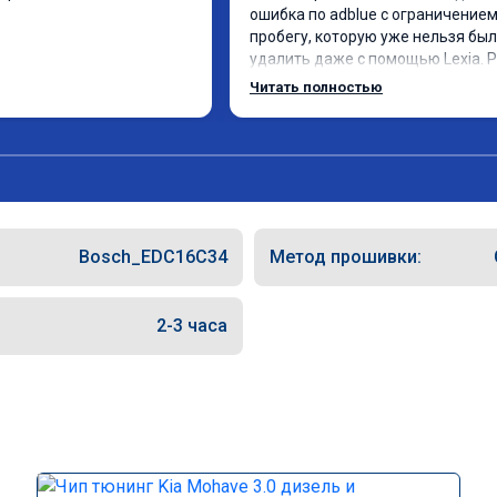
ошибка по adblue с ограничением 
пробегу, которую уже нельзя был
удалить даже с помощью Lexia. Р
пошли навстречу, оперативно при
Читать полностью
за час отшили как adblue, так и eol
Отпуск не был сорван ))
Bosch_EDC16C34
Метод прошивки:
2-3 часа