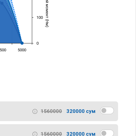
Крутящий момент (Нм)
100
0
500
5000
)
1560000
320000 сум
1560000
320000 сум