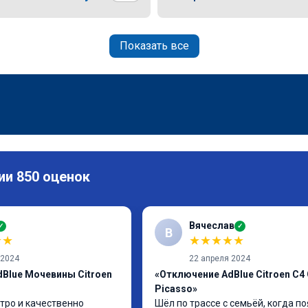
Показать все
ии 850 оценок
Вячеслав
✓
✓
В
★
★
★
★
★
★
★
 2024
22 апреля 2024
Blue Мочевины Citroen
«Отключение AdBlue Citroen C4
Picasso»
тро и качественно
Шёл по трассе с семьёй, когда по