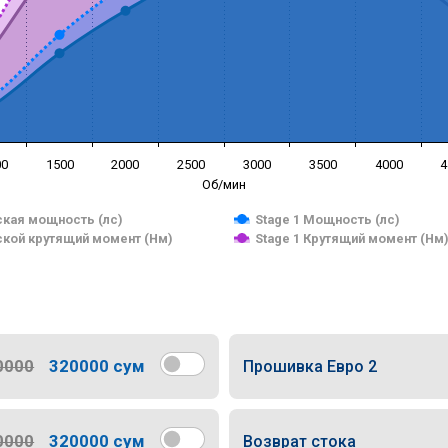
00
1500
2000
2500
3000
3500
4000
4
Об/мин
кая мощность (лс)
Stage 1 Мощность (лс)
кой крутящий момент (Нм)
Stage 1 Крутящий момент (Нм
0000
320000 сум
Прошивка Евро 2
0000
320000 сум
Возврат стока