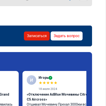
Записаться
Задать вопрос
Игорь
✓
И
★
★
★
★
★
18 июля 2024
 Grand
«Отключение AdBlue Мочевины Citroen
C5 Aircross»
явилась 
Отшивал Мочевину.Прехал 3000км всё 