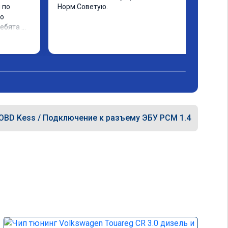
по 
Норм.Советую.
о 
ебята 
няли и 
ys. 
OBD Kess / Подключение к разъему ЭБУ PCM 1.4