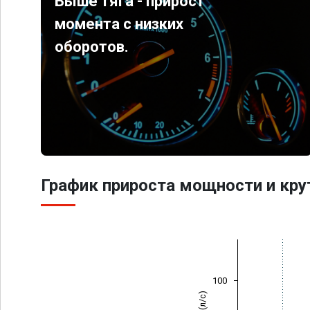
Выше тяга - прирост
момента с низких
оборотов.
График прироста мощности и кр
100