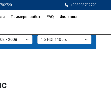
8702720
+998998702720
ная
Примеры работ
FAQ
Филиалы
лс