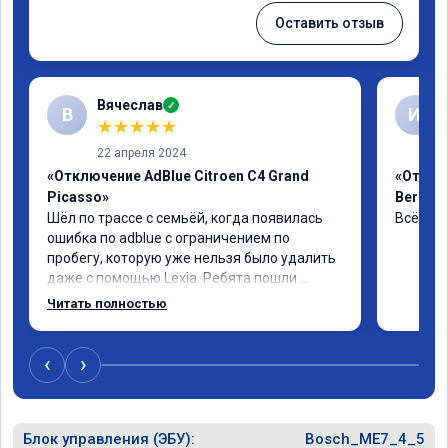
Оставить отзыв
Вячеслав
✓
В
И
★
★
★
★
★
22 апреля 2024
«Отключение AdBlue Citroen C4 Grand
«Отклю
Picasso»
Berling
Шёл по трассе с семьёй, когда появилась 
Всё сде
ошибка по adblue с ограничением по 
пробегу, которую уже нельзя было удалить 
даже с помощью Lexia. Ребята пошли 
навстречу, оперативно приняли и за час 
Читать полностью
отшили как adblue, так и eolys. Отпуск не 
был сорван ))
‹
›
Блок управления (ЭБУ):
Bosch_ME7_4_5