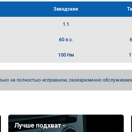
Заводские
Т
1.1
60 л.с.
6
100 Нм
1
лько на полностью исправном, своевременно обслуживае
Лучше подхват -