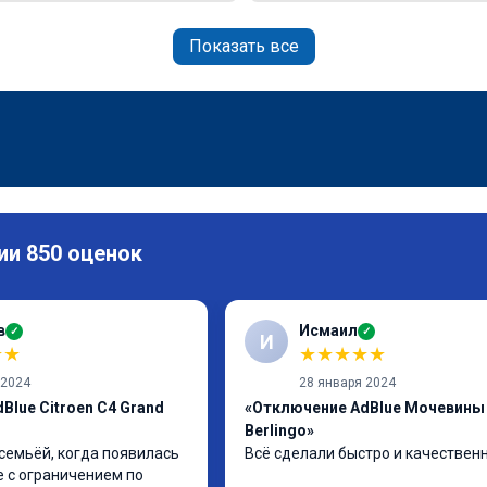
Показать все
ии 850 оценок
в
Исмаил
✓
✓
И
★
★
★
★
★
★
★
 2024
28 января 2024
Blue Citroen C4 Grand
«Отключение AdBlue Мочевины 
Berlingo»
семьёй, когда появилась 
Всё сделали быстро и качествен
e с ограничением по 