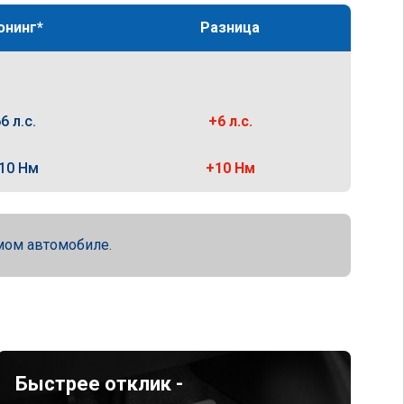
юнинг*
Разница
6 л.с.
+6 л.с.
10 Нм
+10 Нм
мом автомобиле.
Быстрее отклик -