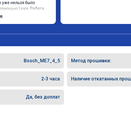
ю уже нельзя было 
помощью Lexia. Ребята 
, оперативно приняли и 
ью
 adblue, так и eolys. 
рван ))
Bosch_ME7_4_5
Метод прошивки:
2-3 часа
Наличие откатанных прош
Да, без доплат