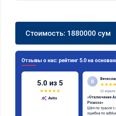
Стоимость:
1880000
сум
Отзывы о нас: рейтинг 5.0 на основан
Вячесла
В
5.0 из 5
★
★
★
★
★
★
★
★
22 апреля
«Отключение Ad
Avito
Picasso»
Шёл по трассе с 
ошибка по adblu