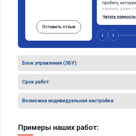
пробегу, котору
удалить даже с 
пошли навстречу
Читать полност
за час отшили как
Оставить отзыв
Отпуск не был со
‹
›
Блок управления (ЭБУ):
Срок работ:
Возможна индивидуальная настройка:
Примеры наших работ: