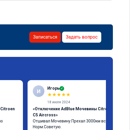
Записаться
Задать вопрос
Игорь
✓
И
★
★
★
★
★
18 июля 2024
Citroen
«Отключение AdBlue Мочевины Citroen
C5 Aircross»
но
Отшивал Мочевину.Прехал 3000км всё 
Норм.Советую.