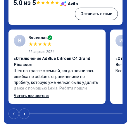
5.0 из 5
★
★
★
★
★
Avito
Оставить отзыв
Вячеслав
✓
В
И
★
★
★
★
★
22 апреля 2024
«Отключение AdBlue Citroen C4 Grand
«Отклю
Picasso»
Berling
Шёл по трассе с семьёй, когда появилась 
Всё сде
ошибка по adblue с ограничением по 
пробегу, которую уже нельзя было удалить 
даже с помощью Lexia. Ребята пошли 
навстречу, оперативно приняли и за час 
Читать полностью
отшили как adblue, так и eolys. Отпуск не 
был сорван ))
‹
›