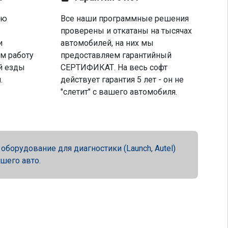
ую
Все наши программные решения
проверены и откатаны на тысячах
и
автомобилей, на них мы
м работу
предоставляем гарантийный
й езды
СЕРТИФИКАТ. На весь софт
.
действует гарантия 5 лет - он не
"слетит" с вашего автомобиля.
орудование для диагностики (Launch, Autel)
ашего авто.