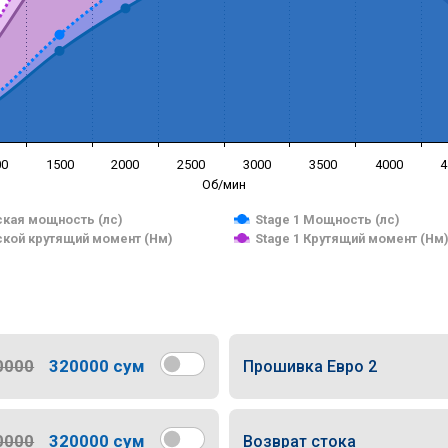
00
1500
2000
2500
3000
3500
4000
4
Об/мин
кая мощность (лс)
Stage 1 Мощность (лс)
кой крутящий момент (Нм)
Stage 1 Крутящий момент (Нм
0000
320000 сум
Прошивка Евро 2
0000
320000 сум
Возврат стока