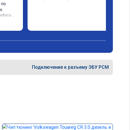
по 
о 
ебята 
няли и 
ys. 
Подключение к разъему ЭБУ PCM