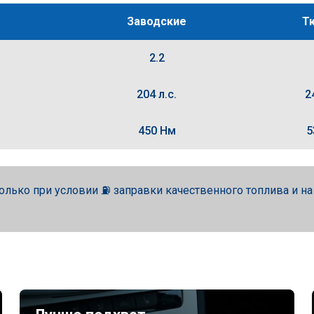
Заводские
Т
2.2
204 л.с.
2
450 Нм
5
олько при условии ⛽ заправки качественного топлива и н