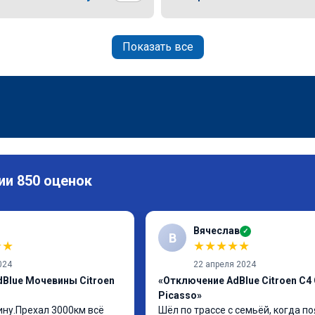
Показать все
ии 850 оценок
Вячеслав
✓
В
★
★
★
★
★
★
★
024
22 апреля 2024
Blue Мочевины Citroen
«Отключение AdBlue Citroen C4
Picasso»
у.Прехал 3000км всё 
Шёл по трассе с семьёй, когда по