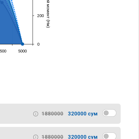
Крутящий момент (Нм)
200
0
500
5000
)
1880000
320000 сум
1880000
320000 сум