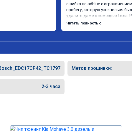
ошибка по adblue с ограничением 
пробегу, которую уже нельзя был
удалить даже с помощью Lexia. Р
пошли навстречу, оперативно при
Читать полностью
за час отшили как adblue, так и eol
Отпуск не был сорван ))
Bosch_EDC17CP42_TC1797
Метод прошивки:
2-3 часа