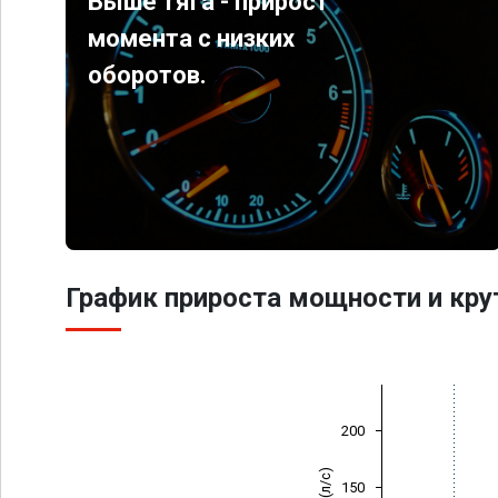
Выше тяга - прирост
момента с низких
оборотов.
График прироста мощности и кр
200
150