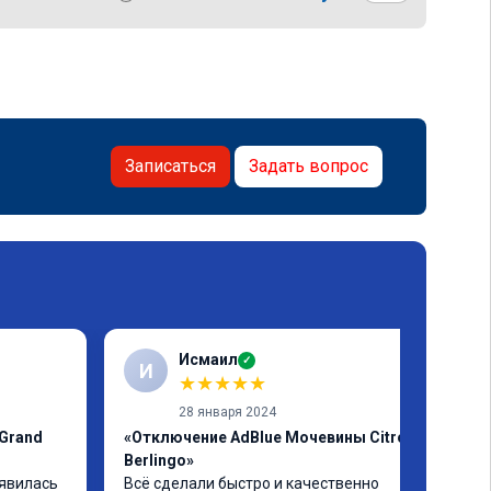
Записаться
Задать вопрос
Исмаил
✓
И
★
★
★
★
★
28 января 2024
 Grand
«Отключение AdBlue Мочевины Citroen
Berlingo»
явилась 
Всё сделали быстро и качественно