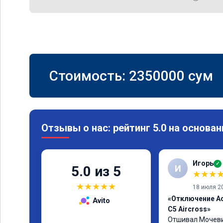
Стоимость:
2350000
сум
Отзывы о нас: рейтинг 5.0 на основан
Игорь
✓
И
5.0 из 5
★
★
★
★
★
★
★
★
18 июля 2
«Отключение Ad
Avito
C5 Aircross»
Отшивал Мочевин