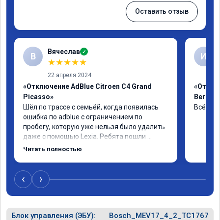
Оставить отзыв
Вячеслав
✓
В
И
★
★
★
★
★
22 апреля 2024
«Отключение AdBlue Citroen C4 Grand
«Отклю
Picasso»
Berling
Шёл по трассе с семьёй, когда появилась 
Всё сде
ошибка по adblue с ограничением по 
пробегу, которую уже нельзя было удалить 
даже с помощью Lexia. Ребята пошли 
навстречу, оперативно приняли и за час 
Читать полностью
отшили как adblue, так и eolys. Отпуск не 
был сорван ))
‹
›
Блок управления (ЭБУ):
Bosch_MEV17_4_2_TC1767