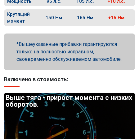
Мощность
95 л.с.
105 л.с.
+10 л.с.
Крутящий
150 Нм
165 Нм
+15 Нм
момент
Вышеуказанные прибавки гарантируются
только на полностью исправном,
своевременно обслуживаемом автомобиле.
Включено в стоимость:
Выше тяга - прирост момента с низких
оборотов.