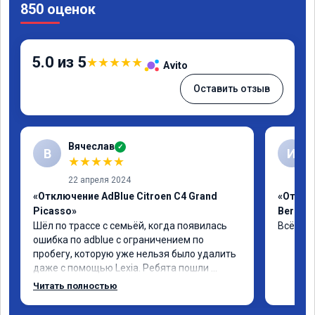
850 оценок
5.0 из 5
★
★
★
★
★
Avito
Оставить отзыв
Вячеслав
✓
В
И
★
★
★
★
★
22 апреля 2024
«Отключение AdBlue Citroen C4 Grand
«Отклю
Picasso»
Berling
Шёл по трассе с семьёй, когда появилась 
Всё сде
ошибка по adblue с ограничением по 
пробегу, которую уже нельзя было удалить 
даже с помощью Lexia. Ребята пошли 
навстречу, оперативно приняли и за час 
Читать полностью
отшили как adblue, так и eolys. Отпуск не 
был сорван ))