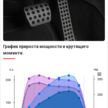
График прироста мощности и крутящего
момента:
л.с.
Нм
300
200
200
100