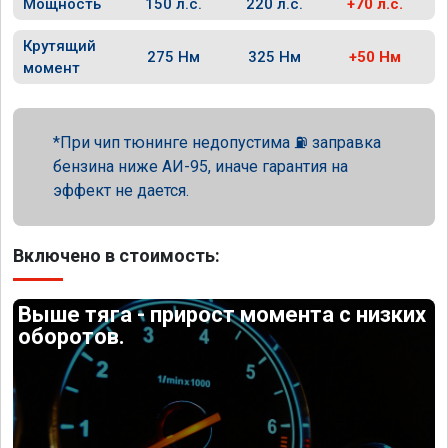
Мощность
150 л.с.
220 л.с.
+70 л.с.
Крутящий
275 Нм
325 Нм
+50 Нм
момент
При чип тюнинге недопустима ⛽ заправка
бензина ниже АИ-95, иначе гарантия на
эффект не дается.
Включено в стоимость:
Выше тяга - прирост момента с низких
оборотов.