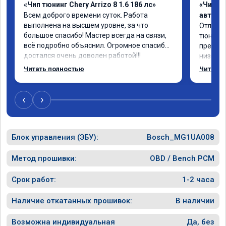
«Чип тюнинг Chery Arrizo 8 1.6 186 лс»
«Чип т
Всем доброго времени суток. Работа 
автомо
выполнена на высшем уровне, за что 
Отлична
большое спасибо! Мастер всегда на связи, 
тюнинго
всё подробно объяснил. Огромное спасибо, 
преобра
достался очень доволен работой!!!
низов, 
Расход 
Читать полностью
Читать 
снизилс
подробн
всем, к
‹
›
Блок управления (ЭБУ):
Bosch_MG1UA008
Метод прошивки:
OBD / Bench PCM
Срок работ:
1-2 часа
Наличие откатанных прошивок:
В наличии
Возможна индивидуальная
Да, без