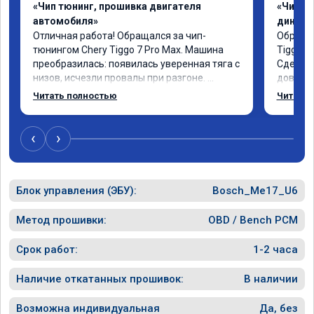
«Чип тюнинг, прошивка двигателя
«Чип тю
автомобиля»
диност
Отличная работа! Обращался за чип-
Обратил
тюнингом Chery Tiggo 7 Pro Max. Машина 
Tiggo 7
преобразилась: появилась уверенная тяга с 
Сделали
низов, исчезли провалы при разгоне. 
доволен 
Расход в спокойном режиме даже немного 
Автомоб
Читать полностью
Читать 
снизился. Все сделали профессионально, с 
Спасибо
подробной консультацией. Рекомендую 
всем, кто сомневается.
‹
›
Блок управления (ЭБУ):
Bosch_Me17_U6
Метод прошивки:
OBD / Bench PCM
Срок работ:
1-2 часа
Наличие откатанных прошивок:
В наличии
Возможна индивидуальная
Да, без