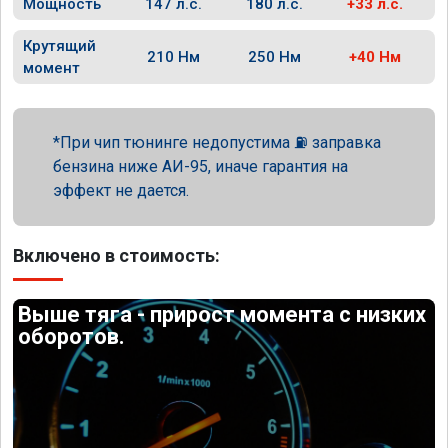
Мощность
147 л.с.
180 л.с.
+33 л.с.
Крутящий
210 Нм
250 Нм
+40 Нм
момент
При чип тюнинге недопустима ⛽ заправка
бензина ниже АИ-95, иначе гарантия на
эффект не дается.
Включено в стоимость:
Выше тяга - прирост момента с низких
оборотов.