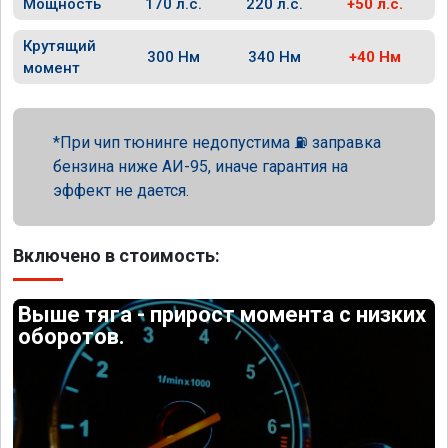
Мощность
170 л.с.
220 л.с.
+50 л.с.
Крутящий
300 Нм
340 Нм
+40 Нм
момент
При чип тюнинге недопустима ⛽ заправка
бензина ниже АИ-95, иначе гарантия на
эффект не дается.
Включено в стоимость:
Выше тяга - прирост момента с низких
оборотов.