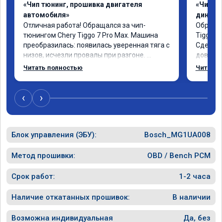
«Чип тюнинг, прошивка двигателя
«Чип тю
автомобиля»
диност
Отличная работа! Обращался за чип-
Обратил
тюнингом Chery Tiggo 7 Pro Max. Машина 
Tiggo 7
преобразилась: появилась уверенная тяга с 
Сделали
низов, исчезли провалы при разгоне. 
доволен 
Расход в спокойном режиме даже немного 
Автомоб
Читать полностью
Читать 
снизился. Все сделали профессионально, с 
Спасибо
подробной консультацией. Рекомендую 
всем, кто сомневается.
‹
›
Блок управления (ЭБУ):
Bosch_MG1UA008
Метод прошивки:
OBD / Bench PCM
Срок работ:
1-2 часа
Наличие откатанных прошивок:
В наличии
Возможна индивидуальная
Да, без