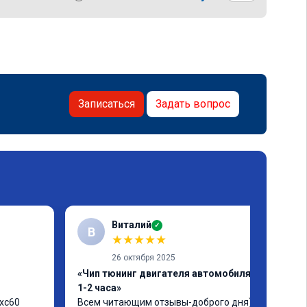
Записаться
Задать вопрос
Виталий
✓
В
★
★
★
★
★
26 октября 2025
«Чип тюнинг двигателя автомобиля за
1-2 часа»
xc60 
Всем читающим отзывы-доброго дня)) 