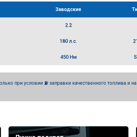
Заводские
Т
2.2
180 л.с.
2
450 Нм
5
олько при условии ⛽ заправки качественного топлива и н