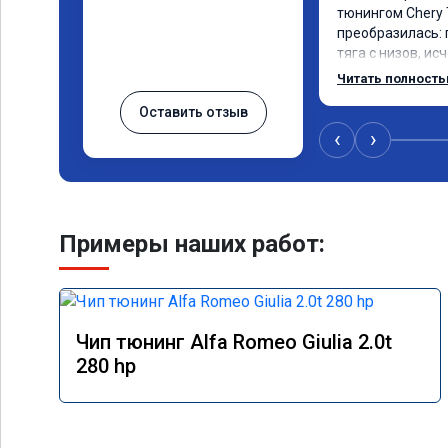
тюнингом Chery 
преобразилась: 
тяга с низов, ис
разгоне. Расход
Читать полност
даже немного сн
Оставить отзыв
профессионально
консультацией. 
‹
›
сомневается.
Примеры наших работ:
Чип тюнинг Alfa Romeo Giulia 2.0t
280 hp