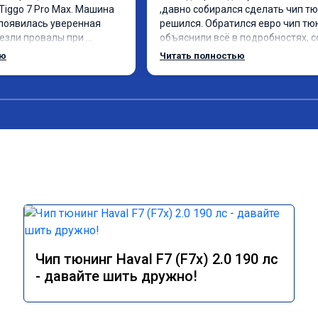
Tiggo 7 Pro Max. Машина 
,давно собирался сделать чип тюн
появилась уверенная 
решился. Обратился евро чип тюн
чезли провалы при 
объяснили всё в подробностях, с
 в спокойном режиме 
сумму записали. Приехал в назна
ью
Читать полностью
изился. Все сделали 
время 2.5 часа и готово, разница
, с подробной 
, я доволен ,спасибо! дали гарант
Рекомендую всем, кто 
сертификат ао11462 ,знают своё 
рекомендую 👍
Чип тюнинг Haval F7 (F7x) 2.0 190 лс
- давайте шить дружно!