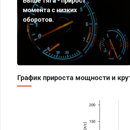
Выше тяга - прирост
момента с низких
оборотов.
График прироста мощности и кр
200
150