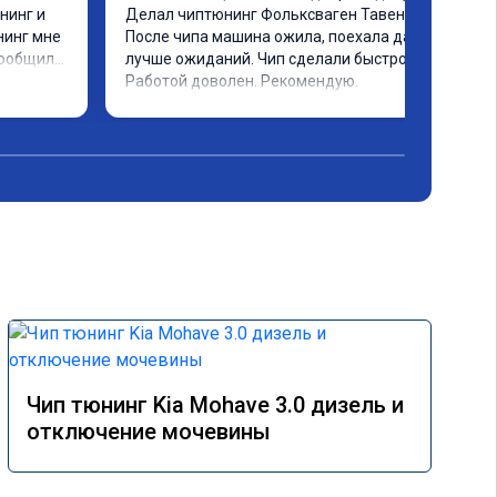
инг и 
Делал чиптюнинг Фольксваген Тавендор. 
инг мне 
После чипа машина ожила, поехала даже 
ообщили 
лучше ожиданий. Чип сделали быстро. 
ченное 
Работой доволен. Рекомендую.
 ощутима 
ию и 
дело 
Чип тюнинг Kia Mohave 3.0 дизель и
отключение мочевины