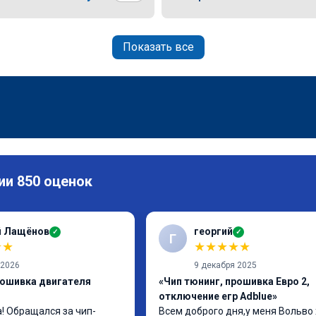
Показать все
ии 850 оценок
й Лащёнов
георгий
✓
✓
Г
★
★
★
★
★
★
★
 2026
9 декабря 2025
рошивка двигателя
«Чип тюнинг, прошивка Евро 2,
отключение егр Adblue»
! Обращался за чип-
Всем доброго дня,у меня Вольво 