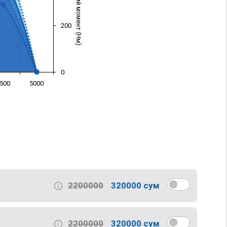
Крутящий момент (Нм)
200
0
500
5000
)
2200000
320000 сум
2200000
320000 сум