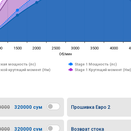
00
1500
2000
2500
3000
3500
4000
4
Об/мин
кая мощность (лс)
Stage 1 Мощность (лс)
кой крутящий момент (Нм)
Stage 1 Крутящий момент (Нм
0000
320000 сум
Прошивка Евро 2
0000
320000 сум
Возврат стока