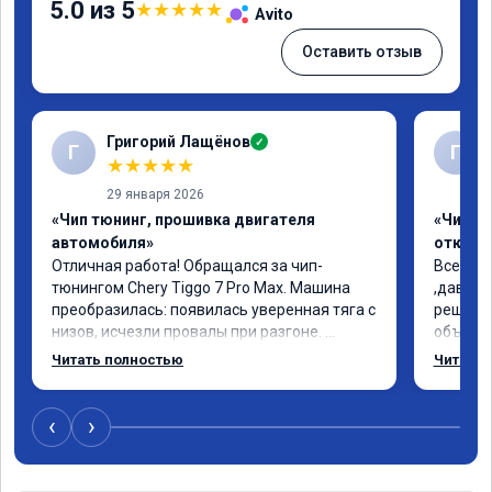
5.0 из 5
★
★
★
★
★
Avito
Оставить отзыв
Григорий Лащёнов
✓
Г
Г
★
★
★
★
★
29 января 2026
«Чип тюнинг, прошивка двигателя
«Чип тю
автомобиля»
отключе
Отличная работа! Обращался за чип-
Всем до
тюнингом Chery Tiggo 7 Pro Max. Машина 
,давно 
преобразилась: появилась уверенная тяга с 
решился
низов, исчезли провалы при разгоне. 
объясни
Расход в спокойном режиме даже немного 
сумму з
Читать полностью
Читать 
снизился. Все сделали профессионально, с 
время 2
подробной консультацией. Рекомендую 
я довол
всем, кто сомневается.
сертифи
‹
›
рекоме