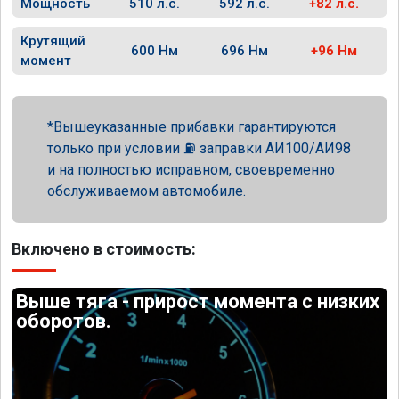
Мощность
510 л.с.
592 л.с.
+82 л.с.
Крутящий
600 Нм
696 Нм
+96 Нм
момент
Вышеуказанные прибавки гарантируются
только при условии ⛽ заправки АИ100/АИ98
и на полностью исправном, своевременно
обслуживаемом автомобиле.
Включено в стоимость:
Выше тяга - прирост момента с низких
оборотов.