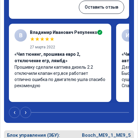
Оставить отзыв
Владимир Иванович Репуленко
✓
В
И
★
★
★
★
★
27 марта 2022
«Чип тюнинг, прошивка евро 2,
«Чип т
отключение егр, лямбд»
автомо
Прошивку сделали каптива дизель 2.2 
Делали ч
отключили клапан егр,все работает 
Быстро,
отлично ошибка по двигателю ушла спасибо 
существ
рекомендую
Спасибо
‹
›
Блок управления (ЭБУ):
Bosch_ME9_1_ME9_5