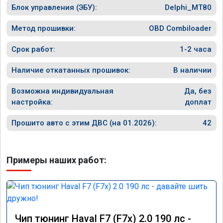
Блок управления (ЭБУ):
всего порадовало поведение авто на 
Delphi_MT80
трассе, на майские праздники поехал в 
мордовию, 1200км, машину не узнать - тяга 
Метод прошивки:
OBD Combiloader
отличная, динамика разгона просто 
прелесть, отзывчивость на пидаль газа 
Срок работ:
1-2 часа
превосходная, одно удовольствие теперь 
прокатиться на дальняк! При этом расход 
Наличие откатанных прошивок:
В наличии
по трассе стал намного ниже, 6.2 литра на 
сотку при скоростном режиме 100 - 120 км/
Возможна индивидуальная
Да, без
ч. Однозначно рекомендую 
настройка:
доплат
воспользоваться услугами данного 
сервиса, я остался очень доволен 
Прошито авто с этим ДВС (на 01.2026):
42
результатом. Ещё раз большое спасибо!

Процветания вашей компании.
Примеры наших работ:
Чип тюнинг Haval F7 (F7x) 2.0 190 лс -