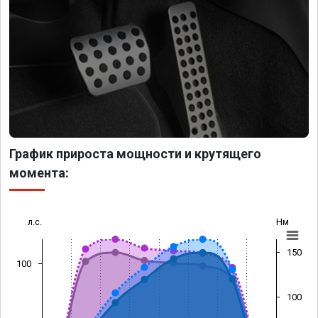
График прироста мощности и крутящего
момента:
л.с.
Нм
150
100
100