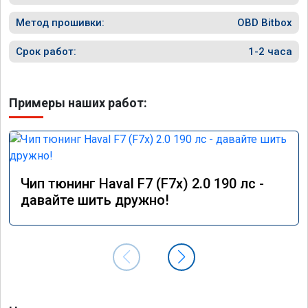
трассе, на майские праздники поехал в 
мордовию, 1200км, машину не узнать - тяга 
Метод прошивки:
OBD Bitbox
отличная, динамика разгона просто 
прелесть, отзывчивость на пидаль газа 
Срок работ:
1-2 часа
превосходная, одно удовольствие теперь 
прокатиться на дальняк! При этом расход 
по трассе стал намного ниже, 6.2 литра на 
Примеры наших работ:
сотку при скоростном режиме 100 - 120 км/
ч. Однозначно рекомендую 
воспользоваться услугами данного 
сервиса, я остался очень доволен 
результатом. Ещё раз большое спасибо!

Процветания вашей компании.
Чип тюнинг Haval F7 (F7x) 2.0 190 лс -
давайте шить дружно!