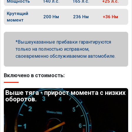
Мощность
140 л.с.
165 л.с.
+25 л.с.
Крутящий
200 Нм
236 Нм
+36 Нм
момент
Вышеуказанные прибавки гарантируются
только на полностью исправном,
своевременно обслуживаемом автомобиле.
Включено в стоимость:
Выше тяга - прирост момента с низких
оборотов.