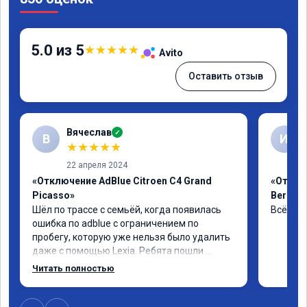
5.0 из 5
★
★
★
★
★
Avito
Оставить отзыв
Вячеслав
✓
В
И
★
★
★
★
★
22 апреля 2024
«Отключение AdBlue Citroen C4 Grand
«Отклю
Picasso»
Berling
Шёл по трассе с семьёй, когда появилась 
Всё сде
ошибка по adblue с ограничением по 
пробегу, которую уже нельзя было удалить 
даже с помощью Lexia. Ребята пошли 
навстречу, оперативно приняли и за час 
Читать полностью
отшили как adblue, так и eolys. Отпуск не 
был сорван ))