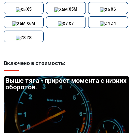
X5
X5M
X6
X6M
X7
Z4
Z8
Включено в стоимость:
Выше тяга - прирост момента с низких
оборотов.