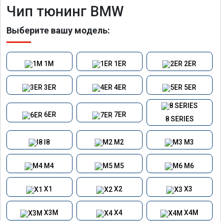
Чип тюнинг BMW
Выберите вашу модель:
1M
1ER
2ER
3ER
4ER
5ER
6ER
7ER
8 SERIES
I8
M2
M3
M4
M5
M6
X1
X2
X3
X3M
X4
X4M