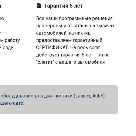
а
Гарантия 5 лет
ую
Все наши программные решения
проверены и откатаны на тысячах
и
автомобилей, на них мы
м работу
предоставляем гарантийный
й езды
СЕРТИФИКАТ. На весь софт
.
действует гарантия 5 лет - он не
"слетит" с вашего автомобиля.
орудование для диагностики (Launch, Autel)
ашего авто.