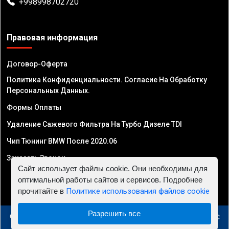
+998998702720
Правовая информация
Договор-Оферта
Политика Конфиденциальности. Согласие На Обработку
Персональных Данных.
Формы Оплаты
Удаление Сажевого Фильтра На Турбо Дизеле TDI
Чип Тюнинг BMW После 2020.06
Заказать Звонок
Сайт использует файлы cookie. Они необходимы для
оптимальной работы сайтов и сервисов. Подробнее
прочитайте в
Политике использования файлов cookie
Разрешить все
© 2010 - 2026 Чип тюнинг в Узбекистане - Автосервис
"Евро Чип Тюнинг"