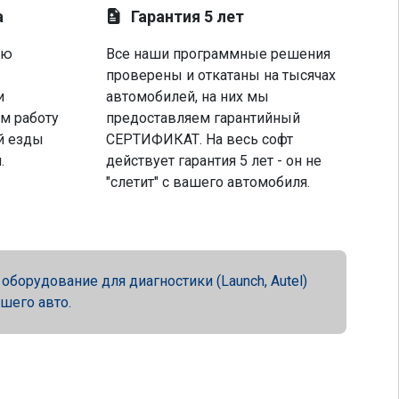
а
Гарантия 5 лет
ую
Все наши программные решения
проверены и откатаны на тысячах
и
автомобилей, на них мы
м работу
предоставляем гарантийный
й езды
СЕРТИФИКАТ. На весь софт
.
действует гарантия 5 лет - он не
"слетит" с вашего автомобиля.
орудование для диагностики (Launch, Autel)
ашего авто.