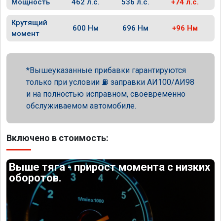
Мощность
462 л.с.
536 л.с.
+74 л.с.
Крутящий
600 Нм
696 Нм
+96 Нм
момент
Вышеуказанные прибавки гарантируются
только при условии ⛽ заправки АИ100/АИ98
и на полностью исправном, своевременно
обслуживаемом автомобиле.
Включено в стоимость:
Выше тяга - прирост момента с низких
оборотов.