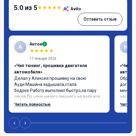
5.0 из 5
★
★
★
★
★
Avito
Оставить отзыв
Антон
✓
А
Н
★
★
★
★
★
17 января 2026
«Чип тюнинг, прошивка двигателя
«Чип т
автомобиля»
автомо
Делал у Алексея прошивку на свою 
Обратил
Ауди.Машина задышала,стала 
договор
бодрее.Работу выполнил быстро,за пару 
меня вс
часов.По цене ничего лишнего не взял,всё 
час все
как договаривались заранее.После работы 
Арман с
Читать полностью
Читать 
возникали вопросы,всегда консультировал 
летела а
и был на связи.Теперь знаю,куда ехать в 
личку А
случае поломки авто.Однозначно 
может 
‹
›
рекомендую Алексея как грамотного 
спасибо в
специалиста!